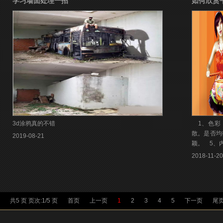
学习墙面处理一招
如何欣赏
3d涂鸦真的不错
1、色彩
散。是否均
2019-08-21
颖。 5、
2018-11-20
共5 页 页次:1/5 页
首页
上一页
1
2
3
4
5
下一页
尾